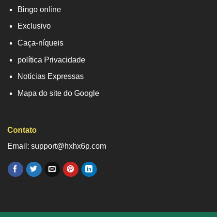
Bingo online
Exclusivo
Caça-níqueis
política Privacidade
Notícias Expressas
Mapa do site do Google
Contato
Email: support@hxhx6p.com