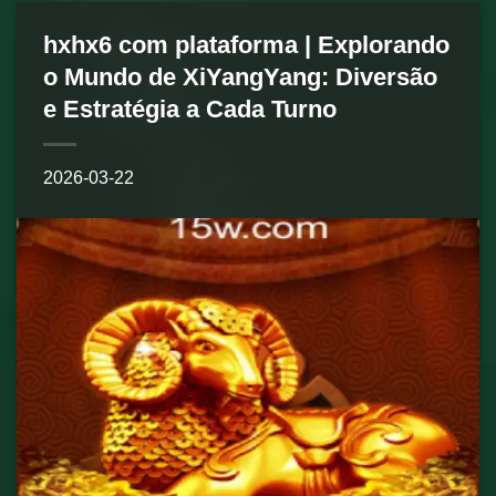
hxhx6 com plataforma | Explorando
o Mundo de XiYangYang: Diversão
e Estratégia a Cada Turno
2026-03-22