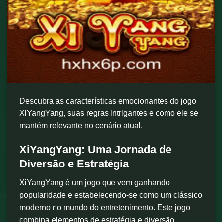
Descubra as características emocionantes do jogo
XiYangYang, suas regras intrigantes e como ele se
mantém relevante no cenário atual.
XiYangYang: Uma Jornada de
Diversão e Estratégia
XiYangYang é um jogo que vem ganhando
popularidade e estabelecendo-se como um clássico
moderno no mundo do entretenimento. Este jogo
combina elementos de estratégia e diversão,