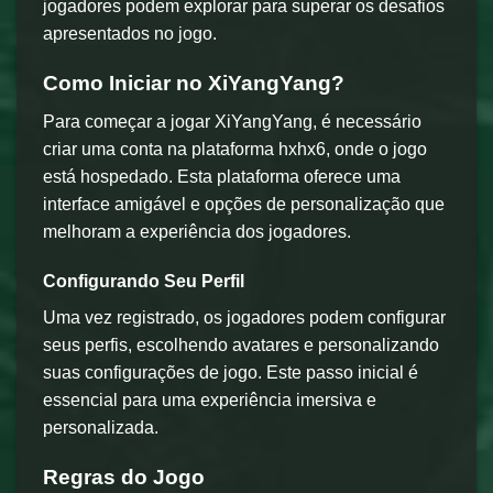
jogadores podem explorar para superar os desafios
apresentados no jogo.
Como Iniciar no XiYangYang?
Para começar a jogar XiYangYang, é necessário
criar uma conta na plataforma hxhx6, onde o jogo
está hospedado. Esta plataforma oferece uma
interface amigável e opções de personalização que
melhoram a experiência dos jogadores.
Configurando Seu Perfil
Uma vez registrado, os jogadores podem configurar
seus perfis, escolhendo avatares e personalizando
suas configurações de jogo. Este passo inicial é
essencial para uma experiência imersiva e
personalizada.
Regras do Jogo