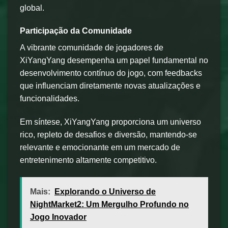
global.
Participação da Comunidade
A vibrante comunidade de jogadores de
XiYangYang desempenha um papel fundamental no
desenvolvimento contínuo do jogo, com feedbacks
que influenciam diretamente novas atualizações e
funcionalidades.
Em síntese, XiYangYang proporciona um universo
rico, repleto de desafios e diversão, mantendo-se
relevante e emocionante em um mercado de
entretenimento altamente competitivo.
Mais:
Explorando o Universo de
NightMarket2: Um Mergulho Profundo no
Jogo Inovador