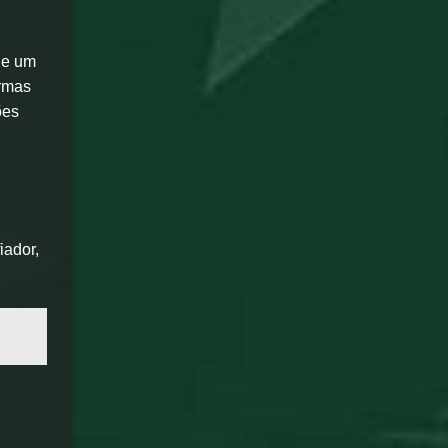
de um
ormas
ões
iador,