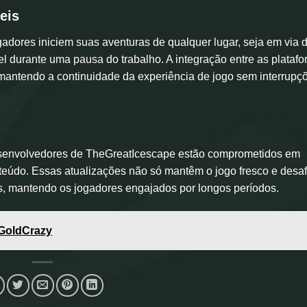
eis
gadores iniciem suas aventuras de qualquer lugar, seja em via 
el durante uma pausa do trabalho. A integração entre as plataf
 mantendo a continuidade da experiência de jogo sem interrupç
esenvolvedores de TheGreatIcescape estão comprometidos em
teúdo. Essas atualizações não só mantêm o jogo fresco e desaf
, mantendo os jogadores engajados por longos períodos.
GoldCrazy