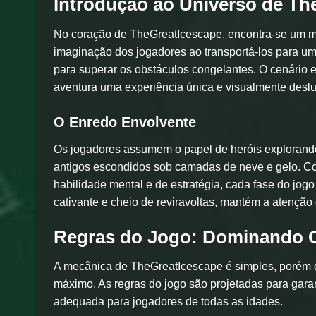
Introdução ao Universo de Th
No coração de TheGreatIcescape, encontra-se um mun
imaginação dos jogadores ao transportá-los para u
para superar os obstáculos congelantes. O cenário
aventura uma experiência única e visualmente desl
O Enredo Envolvente
Os jogadores assumem o papel de heróis explorando
antigos escondidos sob camadas de neve e gelo. Com
habilidade mental e de estratégia, cada fase do jog
cativante e cheio de reviravoltas, mantém a atenção d
Regras do Jogo: Dominando 
A mecânica de TheGreatIcescape é simples, porém d
máximo. As regras do jogo são projetadas para garan
adequada para jogadores de todas as idades.