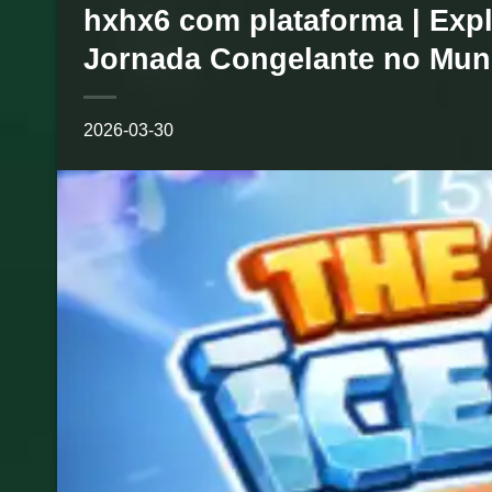
hxhx6 com plataforma | Exp
Jornada Congelante no Mu
2026-03-30