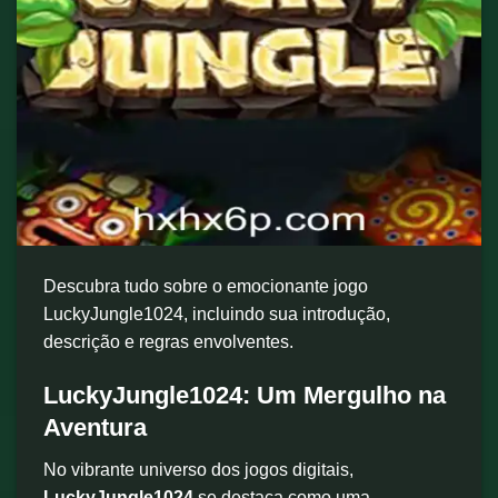
Descubra tudo sobre o emocionante jogo
LuckyJungle1024, incluindo sua introdução,
descrição e regras envolventes.
LuckyJungle1024: Um Mergulho na
Aventura
No vibrante universo dos jogos digitais,
LuckyJungle1024
se destaca como uma