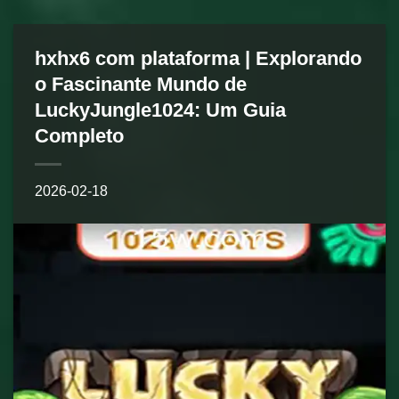
hxhx6 com plataforma | Explorando
o Fascinante Mundo de
LuckyJungle1024: Um Guia
Completo
2026-02-18