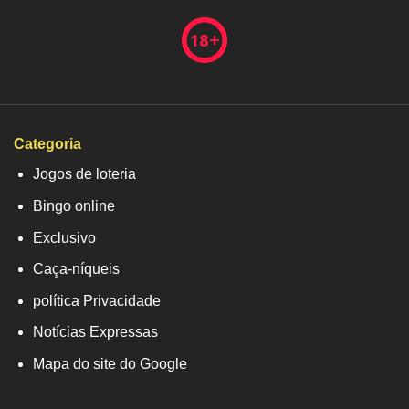
Categoria
Jogos de loteria
Bingo online
Exclusivo
Caça-níqueis
política Privacidade
Notícias Expressas
Mapa do site do Google