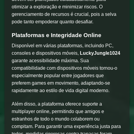
otimizar a exploração e minimizar riscos. O
gerenciamento de recursos é crucial, pois a selva
pode tanto empoderar quanto desafiar.
Plataformas e Integridade Online
Disponível em várias plataformas, incluindo PC,
consoles e dispositivos móveis,
LuckyJungle1024
garante acessibilidade máxima. Sua
compatibilidade com dispositivos móveis tornou-o
especialmente popular entre jogadores que
preferem games em movimento, adaptando-se
rapidamente ao estilo de vida digital moderno.
Além disso, a plataforma oferece suporte a
multiplayer online, permitindo que amigos e
estranhos de todo o mundo colaborem ou
compitam. Para garantir uma experiência justa para
todos, medidas rigorosas contra trapaças foram