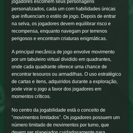
jogadores escolhem seus personagens
personalizados, cada um com habilidades únicas
que influenciam o estilo de jogo. Depois de entrar
na selva, os jogadores devem equilibrar risco e
recompensa, enquanto navegam por terrenos
perigosos e encontram criaturas enigmáticas.
A principal mecânica de jogo envolve movimento
por um tabuleiro virtual dividido em quadrantes,
onde cada quadrante oferece uma chance de
encontrar tesouros ou armadilhas. O uso estratégico
de cartas e itens, adquiridos durante a exploração,
pode virar o jogo a favor dos jogadores em
momentos críticos.
No centro da jogabilidade está o conceito de
"movimentos limitados". Os jogadores possuem um
número limitado de movimentos por turno, que
devem ser planejados cuidadosamente para