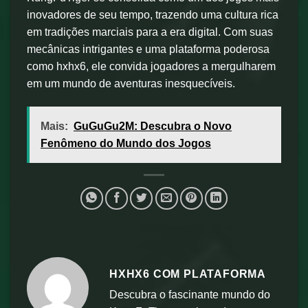
inovadores de seu tempo, trazendo uma cultura rica
em tradições marciais para a era digital. Com suas
mecânicas intrigantes e uma plataforma poderosa
como hxhx6, ele convida jogadores a mergulharem
em um mundo de aventuras inesquecíveis.
Mais:
GuGuGu2M: Descubra o Novo
Fenômeno do Mundo dos Jogos
HXHX6 COM PLATAFORMA
Descubra o fascinante mundo do