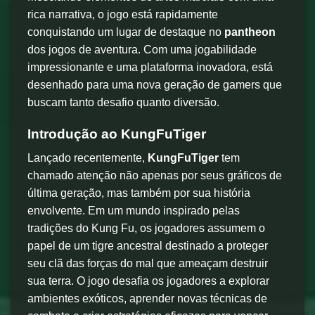
rica narrativa, o jogo está rapidamente
conquistando um lugar de destaque no
pantheon
dos jogos de aventura. Com uma jogabilidade
impressionante e uma plataforma inovadora, está
desenhado para uma nova geração de gamers que
buscam tanto desafio quanto diversão.
Introdução ao KungFuTiger
Lançado recentemente,
KungFuTiger
tem
chamado atenção não apenas por seus gráficos de
última geração, mas também por sua história
envolvente. Em um mundo inspirado pelas
tradições do Kung Fu, os jogadores assumem o
papel de um tigre ancestral destinado a proteger
seu clã das forças do mal que ameaçam destruir
sua terra. O jogo desafia os jogadores a explorar
ambientes exóticos, aprender novas técnicas de