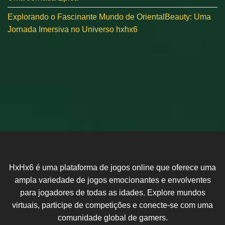
Explorando o Fascinante Mundo de OrientalBeauty: Uma
Jornada Imersiva no Universo hxhx6
HxHx6 é uma plataforma de jogos online que oferece uma
ampla variedade de jogos emocionantes e envolventes
para jogadores de todas as idades. Explore mundos
virtuais, participe de competições e conecte-se com uma
comunidade global de gamers.