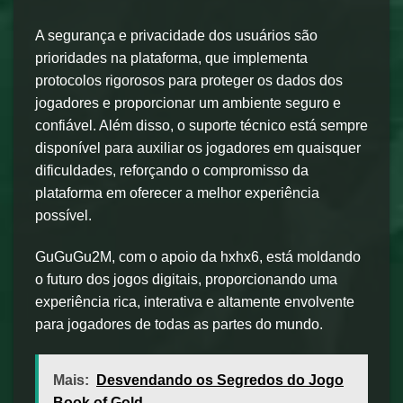
A segurança e privacidade dos usuários são
prioridades na plataforma, que implementa
protocolos rigorosos para proteger os dados dos
jogadores e proporcionar um ambiente seguro e
confiável. Além disso, o suporte técnico está sempre
disponível para auxiliar os jogadores em quaisquer
dificuldades, reforçando o compromisso da
plataforma em oferecer a melhor experiência
possível.
GuGuGu2M, com o apoio da hxhx6, está moldando
o futuro dos jogos digitais, proporcionando uma
experiência rica, interativa e altamente envolvente
para jogadores de todas as partes do mundo.
Mais:
Desvendando os Segredos do Jogo
Book of Gold