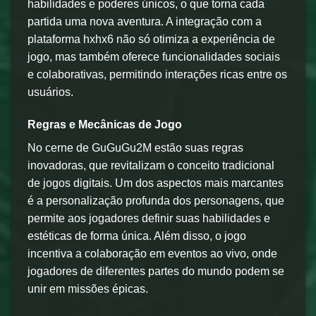
habilidades e poderes únicos, o que torna cada
partida uma nova aventura. A integração com a
plataforma hxhx6 não só otimiza a experiência de
jogo, mas também oferece funcionalidades sociais
e colaborativas, permitindo interações ricas entre os
usuários.
Regras e Mecânicas de Jogo
No cerne de GuGuGu2M estão suas regras
inovadoras, que revitalizam o conceito tradicional
de jogos digitais. Um dos aspectos mais marcantes
é a personalização profunda dos personagens, que
permite aos jogadores definir suas habilidades e
estéticas de forma única. Além disso, o jogo
incentiva a colaboração em eventos ao vivo, onde
jogadores de diferentes partes do mundo podem se
unir em missões épicas.