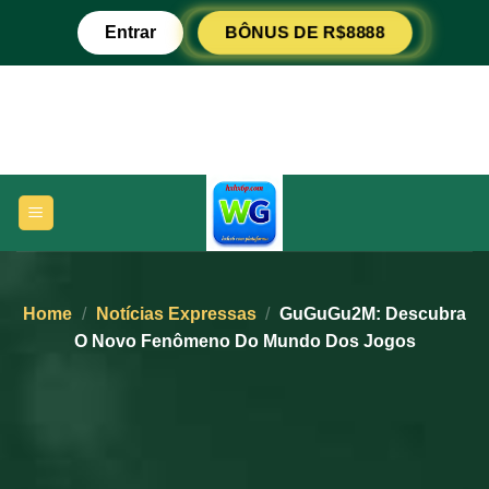
Ir
Entrar
BÔNUS DE R$8888
para
o
conteúdo
Home
/
Notícias Expressas
/
GuGuGu2M: Descubra
O Novo Fenômeno Do Mundo Dos Jogos