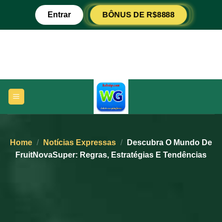
Ir
BÔNUS DE R$8888
Entrar
para
o
conteúdo
Home
/
Notícias Expressas
/
Descubra O Mundo De
FruitNovaSuper: Regras, Estratégias E Tendências