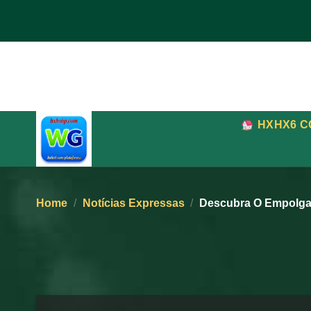
Ir
para
o
conteúdo
HXHX6 C
Home
/
Notícias Expressas
/
Descubra O Empolgan