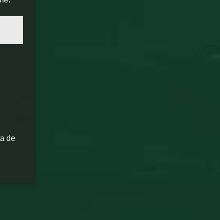
ta de