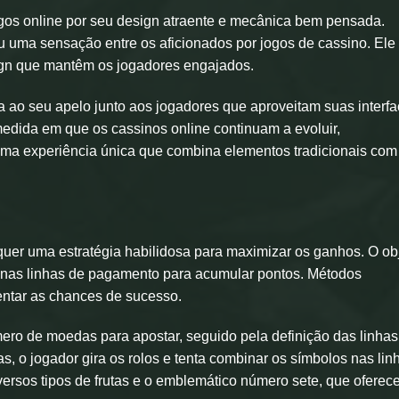
gos online por seu design atraente e mecânica bem pensada.
 uma sensação entre os aficionados por jogos de cassino. Ele
ign que mantêm os jogadores engajados.
a ao seu apelo junto aos jogadores que aproveitam suas interf
 medida em que os cassinos online continuam a evoluir,
uma experiência única que combina elementos tradicionais com
quer uma estratégia habilidosa para maximizar os ganhos. O ob
os nas linhas de pagamento para acumular pontos. Métodos
entar as chances de sucesso.
o de moedas para apostar, seguido pela definição das linhas
, o jogador gira os rolos e tenta combinar os símbolos nas lin
versos tipos de frutas e o emblemático número sete, que oferec