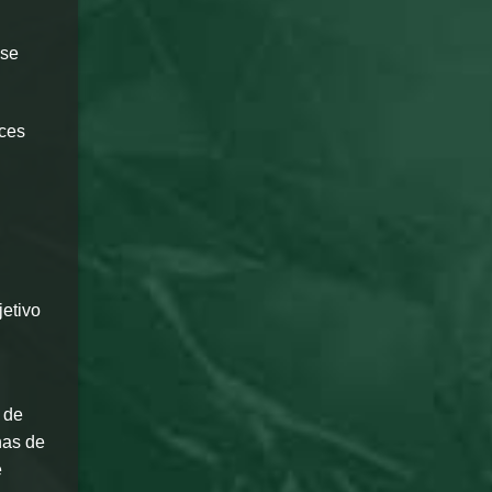
 se
aces
jetivo
 de
has de
e