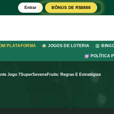
BÔNUS DE R$8888
Entrar
OM PLATAFORMA
JOGOS DE LOTERIA
BING
POLÍTICA 
te Jogo 7SuperSevensFruits: Regras E Estratégias