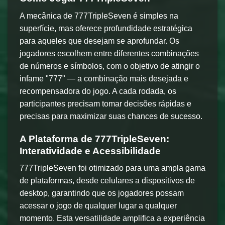
A mecânica de 777TripleSeven é simples na
superfície, mas oferece profundidade estratégica
para aqueles que desejam se aprofundar. Os
jogadores escolhem entre diferentes combinações
de números e símbolos, com o objetivo de atingir o
infame "777" — a combinação mais desejada e
recompensadora do jogo. A cada rodada, os
participantes precisam tomar decisões rápidas e
precisas para maximizar suas chances de sucesso.
A Plataforma de 777TripleSeven:
Interatividade e Acessibilidade
777TripleSeven foi otimizado para uma ampla gama
de plataformas, desde celulares a dispositivos de
desktop, garantindo que os jogadores possam
acessar o jogo de qualquer lugar a qualquer
momento. Esta versatilidade amplifica a experiência