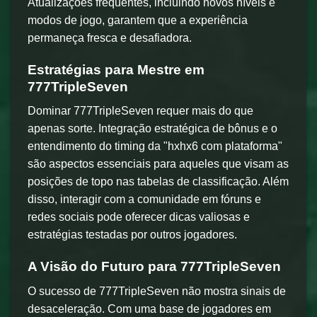
Atualizações frequentes, incluindo novos níveis e
modos de jogo, garantem que a experiência
permaneça fresca e desafiadora.
Estratégias para Mestre em
777TripleSeven
Dominar 777TripleSeven requer mais do que
apenas sorte. Integração estratégica de bônus e o
entendimento do timing da "hxhx6 com plataforma"
são aspectos essenciais para aqueles que visam as
posições de topo nas tabelas de classificação. Além
disso, interagir com a comunidade em fóruns e
redes sociais pode oferecer dicas valiosas e
estratégias testadas por outros jogadores.
A Visão do Futuro para 777TripleSeven
O sucesso de 777TripleSeven não mostra sinais de
desaceleração. Com uma base de jogadores em