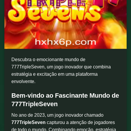
Descubra o emocionante mundo de
777TripleSeven, um jogo inovador que combina
estratégia e excitação em uma plataforma
envolvente.
Bem-vindo ao Fascinante Mundo de
777TripleSeven
No ano de 2023, um jogo inovador chamado
777TripleSeven
capturou a atenção de jogadores
de todo o mundo. Combinando emoção, estratégia