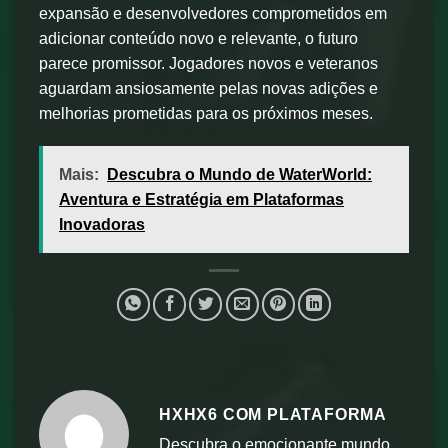
expansão e desenvolvedores comprometidos em
adicionar conteúdo novo e relevante, o futuro
parece promissor. Jogadores novos e veteranos
aguardam ansiosamente pelas novas adições e
melhorias prometidas para os próximos meses.
Mais:
Descubra o Mundo de WaterWorld:
Aventura e Estratégia em Plataformas
Inovadoras
HXHX6 COM PLATAFORMA
Descubra o emocionante mundo